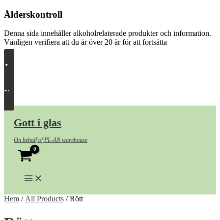
Ålderskontroll
Denna sida innehåller alkoholrelaterade produkter och information.
Vänligen verifiera att du är över 20 år för att fortsätta
Ja, släpp in mig
Nej, ta mig härifrån
Hoppa
till
Gott i glas
innehåll
On behalf of PL-AN warehouse
Hem
/
All Products
/ Rött