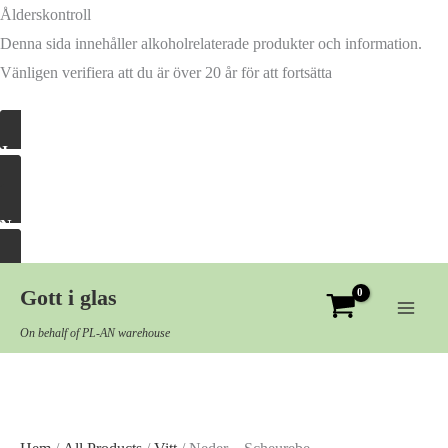
Ålderskontroll
Denna sida innehåller alkoholrelaterade produkter och information.
Vänligen verifiera att du är över 20 år för att fortsätta
Ja, släpp in mig
Nej, ta mig härifrån
Hoppa
Gott i glas
till
innehåll
On behalf of PL-AN warehouse