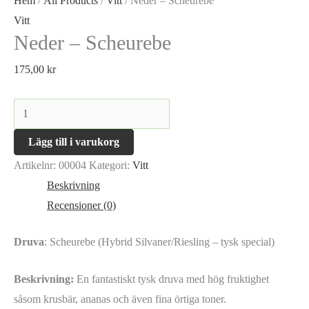
Hem
/
All Products
/
Vitt
/ Neder – Scheurebe
Vitt
Neder – Scheurebe
175,00
kr
Neder
-
Lägg till i varukorg
Scheurebe
Artikelnr:
00004
Kategori:
Vitt
mängd
Beskrivning
Recensioner (0)
Druva
: Scheurebe (Hybrid Silvaner/Riesling – tysk special)
Beskrivning:
En fantastiskt tysk druva med hög fruktighet
såsom krusbär, ananas och även fina örtiga toner.