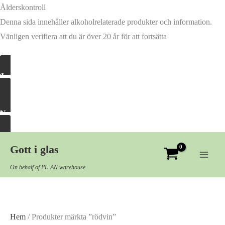
Ålderskontroll
Denna sida innehåller alkoholrelaterade produkter och information.
Vänligen verifiera att du är över 20 år för att fortsätta
Ja, släpp in mig
Nej, ta mig härifrån
Hoppa
Gott i glas
till
innehåll
On behalf of PL-AN warehouse
Hem
/ Produkter märkta ”rödvin”