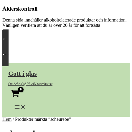
Ålderskontroll
Denna sida innehåller alkoholrelaterade produkter och information.
Vänligen verifiera att du är över 20 år för att fortsätta
Ja, släpp in mig
Nej, ta mig härifrån
Hoppa
till
Gott i glas
innehåll
On behalf of PL-AN warehouse
Hem
/ Produkter märkta ”scheurebe”