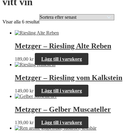
vitt vin
Sortera
Visar alla 6 resultat
efter
senaste
Metzger – Riesling Alte Reben
189,00
kr
Lägg till i varukorg
Metzger – Riesling vom Kalkstein
149,00
kr
Lägg till i varukorg
Metzger – Gelber Muscateller
139,00
kr
Lägg till i varukorg