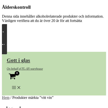
Ålderskontroll
Denna sida innehåller alkoholrelaterade produkter och information.
Vänligen verifiera att du är över 20 år för att fortsätta
Ja, släpp in mig
Nej, ta mig härifrån
Hoppa
till
Gott i glas
innehåll
On behalf of PL-AN warehouse
Hem
/ Produkter märkta ”vitt vin”