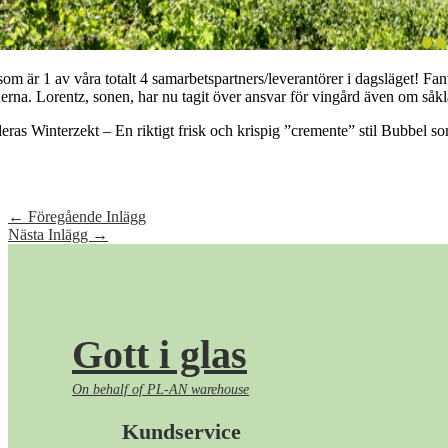
m är 1 av våra totalt 4 samarbetspartners/leverantörer i dagsläget! Fant
erna. Lorentz, sonen, har nu tagit över ansvar för vingård även om såkl
eras Winterzekt – En riktigt frisk och krispig ”cremente” stil Bubbel s
←
Föregående Inlägg
Nästa Inlägg
→
Gott i glas
On behalf of PL-AN warehouse
Kundservice