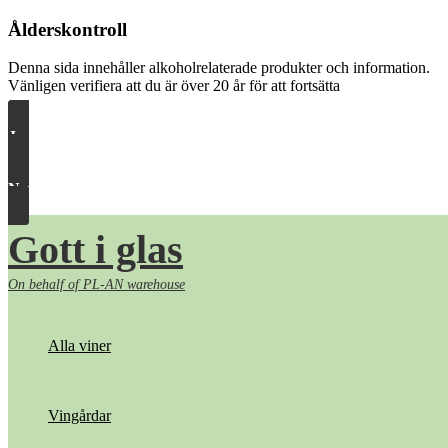
Ålderskontroll
Denna sida innehåller alkoholrelaterade produkter och information.
Vänligen verifiera att du är över 20 år för att fortsätta
Ja, släpp in mig
Nej, ta mig härifrån
Hoppa
Gott i glas
till
innehåll
On behalf of PL-AN warehouse
Alla viner
Vingårdar