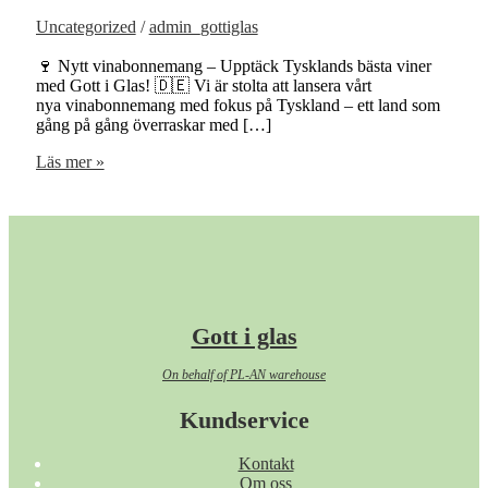
Uncategorized
/
admin_gottiglas
🍷 Nytt vinabonnemang – Upptäck Tysklands bästa viner
med Gott i Glas! 🇩🇪 Vi är stolta att lansera vårt
nya vinabonnemang med fokus på Tyskland – ett land som
gång på gång överraskar med […]
Sveriges
Läs mer »
roligaste
vinabonnemang
Gott i glas
On behalf of PL-AN warehouse
Kundservice
Kontakt
Om oss