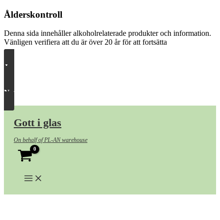
Ålderskontroll
Denna sida innehåller alkoholrelaterade produkter och information.
Vänligen verifiera att du är över 20 år för att fortsätta
Ja, släpp in mig
Nej, ta mig härifrån
Hoppa
till
Gott i glas
innehåll
On behalf of PL-AN warehouse