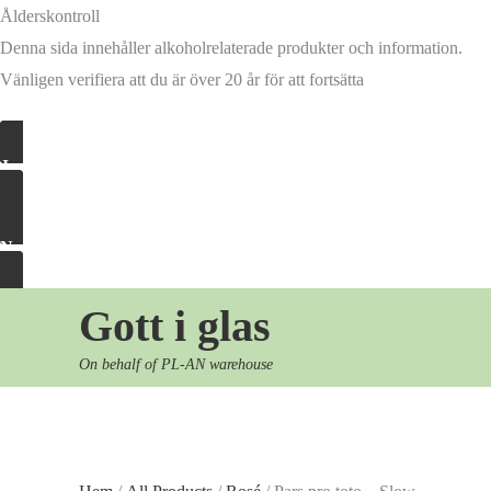
Ålderskontroll
Denna sida innehåller alkoholrelaterade produkter och information.
Vänligen verifiera att du är över 20 år för att fortsätta
Ja, släpp in mig
Nej, ta mig härifrån
Hoppa
Gott i glas
till
On behalf of PL-AN warehouse
innehåll