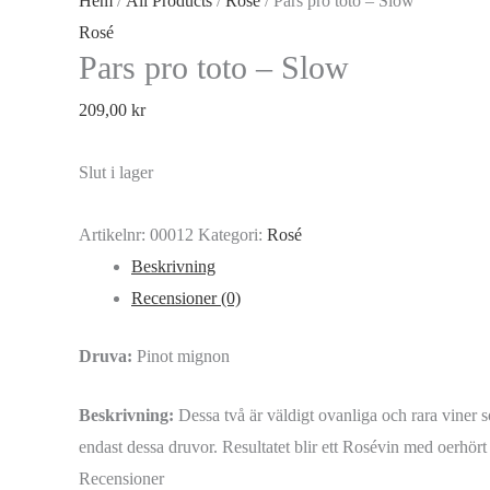
Hem
/
All Products
/
Rosé
/ Pars pro toto – Slow
Rosé
Pars pro toto – Slow
209,00
kr
Slut i lager
Artikelnr:
00012
Kategori:
Rosé
Beskrivning
Recensioner (0)
Druva:
Pinot mignon
Beskrivning:
Dessa två är väldigt ovanliga och rara viner 
endast dessa druvor. Resultatet blir ett Rosévin med oerhört 
Recensioner