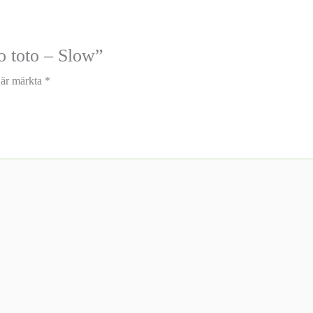
ro toto – Slow”
t är märkta
*