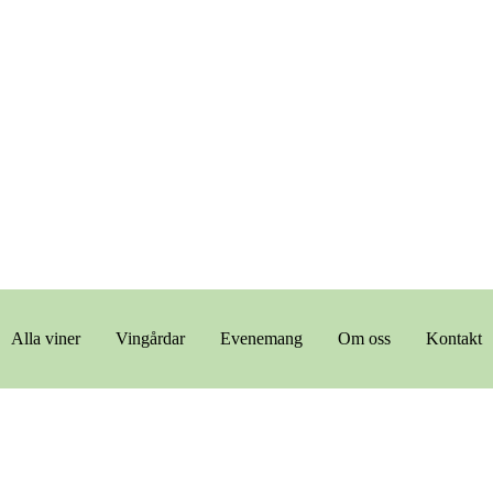
Alla viner
Vingårdar
Evenemang
Om oss
Kontakt