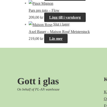
Pars pro toto – Flow
209,00
kr
Lägg till i varukorg
Slut i lager
Axel Bauer – Maison Rosé Meisterstuck
219,00
kr
Läs mer
Gott i glas
K
On behalf of PL-AN warehouse
K
O
E