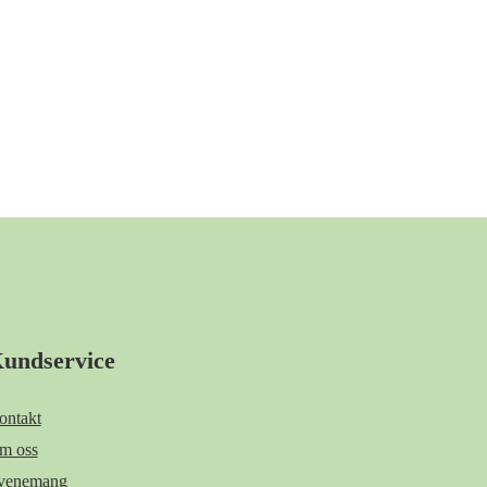
undservice
ontakt
m oss
venemang