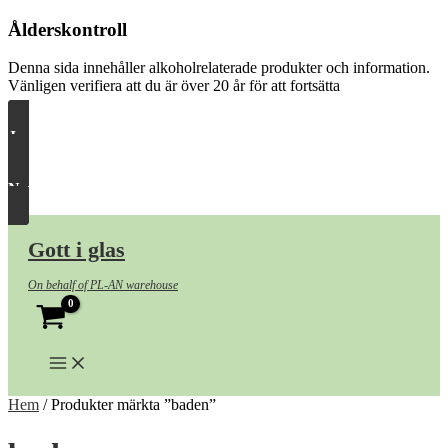
Ålderskontroll
Denna sida innehåller alkoholrelaterade produkter och information.
Vänligen verifiera att du är över 20 år för att fortsätta
Ja, släpp in mig
Nej, ta mig härifrån
Hoppa
till
Gott i glas
innehåll
On behalf of PL-AN warehouse
Hem
/ Produkter märkta ”baden”